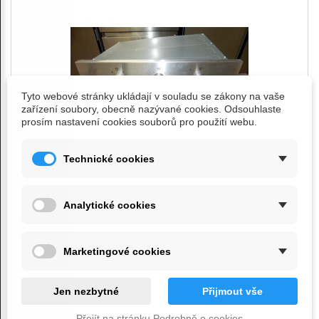
Tyto webové stránky ukládají v souladu se zákony na vaše
zařízení soubory, obecně nazývané cookies. Odsouhlaste
prosím nastavení cookies souborů pro použití webu.
Technické cookies
Analytické cookies
vestavná trouba Philco POB 698 MX, nová,...
999 Kč
Marketingové cookies
Přidat do košíku
Zobrazit
Jen nezbytné
Přijmout vše
Přejít na stránku Podrobně o cookies