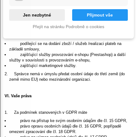
údaje vymaže.
Jen nezbytné
Přijmout vše
V. Příjemci osobních údajů (subdodavatelé správce)
Přejít na stránku Podrobně o cookies
Příjemci osobních údajů jsou zejména osoby
:
podílející se na dodání zboží / služeb /
realizaci plateb na
základě smlouvy,
zajišťující služby provozování e-shopu (Prestashop) a další
služby v souvislosti s provozováním e-shopu,
zajišťující marketingové služby.
Správce nemá v úmyslu předat osobní údaje do třetí země (do
země mimo EU) nebo mezinárodní organizaci.
VI. Vaše práva
Za podmínek stanovených v GDPR máte
právo na přístup ke svým osobním údajům dle čl. 15 GDPR,
právo opravu osobních údajů dle čl. 16 GDPR, popřípadě
omezení zpracování dle čl. 18 GDPR.