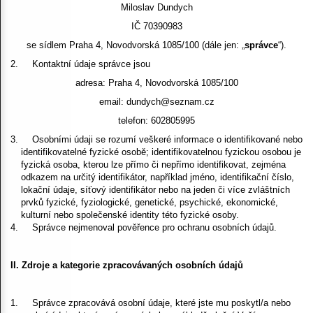
Miloslav Dundych
IČ 70390983
se sídlem Praha 4, Novodvorská 1085/100
(dále jen: „
správce
“).
Kontaktní údaje správce jsou
adresa: Praha 4, Novodvorská 1085/100
email: dundych
@
seznam.cz
telefon:
602805995
Osobními údaji se rozumí veškeré informace o identifikované nebo
identifikovatelné fyzické osobě; identifikovatelnou fyzickou osobou je
fyzická osoba, kterou lze přímo či nepřímo identifikovat, zejména
odkazem na určitý identifikátor, například jméno, identifikační číslo,
lokační údaje, síťový identifikátor nebo na jeden či více zvláštních
prvků fyzické, fyziologické, genetické, psychické, ekonomické,
kulturní nebo společenské identity této fyzické osoby.
Správce nejmenoval pověřence pro ochranu osobních údajů.
II. Zdroje a kategorie zpracovávaných osobních údajů
Správce zpracovává osobní údaje, které jste mu poskytl/a nebo