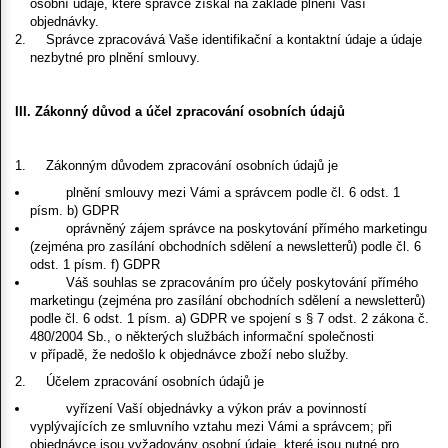
osobní údaje, které správce získal na základě plnění Vaší
objednávky.
Správce zpracovává Vaše identifikační a kontaktní údaje a údaje
nezbytné pro plnění smlouvy.
III. Zákonný důvod a účel zpracování osobních údajů
Zákonným důvodem zpracování osobních údajů je
plnění smlouvy mezi Vámi a správcem podle čl. 6 odst. 1
písm. b) GDPR
oprávněný zájem správce na poskytování přímého marketingu
(zejména pro zasílání obchodních sdělení a newsletterů) podle čl. 6
odst. 1 písm. f) GDPR
Váš souhlas se zpracováním pro účely poskytování přímého
marketingu (zejména pro zasílání obchodních sdělení a newsletterů)
podle čl. 6 odst. 1 písm. a) GDPR ve spojení s § 7 odst. 2 zákona č.
480/2004 Sb., o některých službách informační společnosti
v případě, že nedošlo k objednávce zboží nebo služby.
Účelem zpracování osobních údajů je
vyřízení Vaší objednávky a výkon práv a povinností
vyplývajících ze smluvního vztahu mezi Vámi a správcem; při
objednávce jsou vyžadovány osobní údaje, které jsou nutné pro