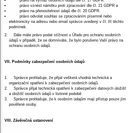
právo na výmaz osobních údajů dle čl. 17 GDPR.
právo vznést námitku proti zpracování dle čl. 21 GDPR a
právo na přenositelnost údajů dle čl. 20 GDPR.
právo odvolat souhlas se zpracováním písemně nebo
elektronicky na adresu nebo email správce uvedený v čl. III těchto
podmínek.
Dále máte právo podat stížnost u Úřadu pro ochranu osobních
údajů v případě, že se domníváte, že bylo porušeno Vaší právo na
ochranu osobních údajů.
VII. Podmínky zabezpečení osobních údajů
Správce prohlašuje, že přijal veškerá vhodná technická a
organizační opatření k zabezpečení osobních údajů.
Správce přijal technická opatření k zabezpečení datových úložišť
a úložišť osobních údajů v listinné podobě
Správce prohlašuje, že k osobním údajům mají přístup pouze jím
pověřené osoby.
VIII. Závěrečná ustanovení