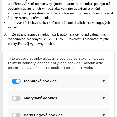
úspěšné vyřízení objednávky (jméno a adresa, kontakt), poskytnutí
osobních údajů je nutným požadavkem pro uzavření a plnění
smlouvy, bez poskytnutí osobních údajů není možné smlouvu uzavřít
či jí ze strany správce plnit,
zasílání obchodních sdělení a činění dalších marketingových
aktivit.
Ze strany správce nedochází
k automatickému individuálnímu
rozhodování ve smyslu čl. 22 GDPR. S takovým zpracováním jste
poskytl/a svůj výslovný souhlas.
IV. Doba uchovávání údajů
Tyto webové stránky ukládají v souladu se zákony na vaše
zařízení soubory, obecně nazývané cookies. Odsouhlaste
prosím nastavení cookies souborů pro použití webu.
Správce uchovává osobní údaje
po dobu nezbytnou k výkonu práv a povinností vyplývajících
Technické cookies
ze smluvního vztahu mezi Vámi a správcem a uplatňování nároků z
těchto smluvních vztahů (po dobu 15 let od ukončení smluvního
vztahu).
po dobu, než je odvolán souhlas se zpracováním osobních
Analytické cookies
údajů pro účely marketingu, nejdéle 15 let, jsou-li osobní údaje
zpracovávány na základě souhlasu.
Po uplynutí doby uchovávání osobních údajů správce osobní
Marketingové cookies