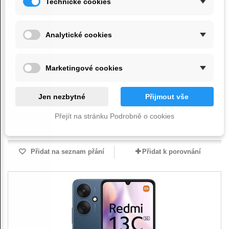
Technické cookies
Analytické cookies
držák na mobilní telefon HookClip do...
260 Kč
Marketingové cookies
360 Kč
Přidat do košíku
Zobrazit
Jen nezbytné
Přijmout vše
Přejít na stránku Podrobně o cookies
Skladem
Přidat na seznam přání
Přidat k porovnání